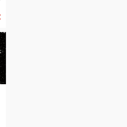
बिजनेस में तुरंत मनचाही तरक्की करने के
चमत्कारी यंत्र
रात को तुरंत शांत गहरी नींद आने के
चमत्कारी मंत्र
अति शीघ्र मन में बसी किसी भी खास इच्छा
की पूर्ति क...
शक्तिशाली और चमत्कारी अनपेक्षित धन
प्राप्ति मंत्र ...
4
March
9
February
4
January
103
2023
5
December
9
November
7
October