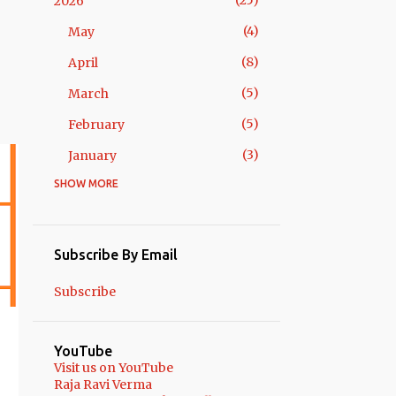
25
2026
4
May
8
April
5
March
5
February
3
January
SHOW MORE
15
2025
1
July
1
April
Subscribe By Email
1
March
Subscribe
12
January
49
2024
YouTube
Visit us on YouTube
8
December
Raja Ravi Verma