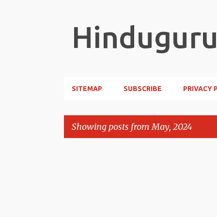
Hindugur
SITEMAP
SUBSCRIBE
PRIVACY 
Showing posts from May, 2024
P
o
s
t