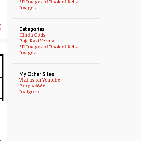
3D Images of Book of Kells
3
November
ण
Images
1
October
3
September
Categories
Hindu Gods
4
August
Raja Ravi Verma
3
July
3D Images of Book of Kells
Images
2
June
8
May
My Other Sites
मन और शरीर में प्राण ऊर्जा आकर्षित करने
Visit us on Youtube
का विष्णु ...
Prophet666
Indiguru
महाशक्तिशाली चिंतामणी वशीकरण यंत्र
अशुभ राहु और केतु को शुभ बनाने का
चमत्कारी यंत्र
दुश्मन को हराने के और भगा देने के
शक्तिशाली यंत्र
क