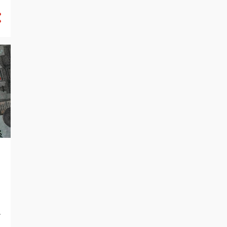
5
September
5
August
8
July
9
June
10
May
6
April
10
March
14
February
15
January
196
2022
13
December
16
November
18
October