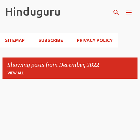
Skip to main content
Hinduguru
SITEMAP
SUBSCRIBE
PRIVACY POLICY
Showing posts from December, 2022
VIEW ALL
P
o
s
t
s