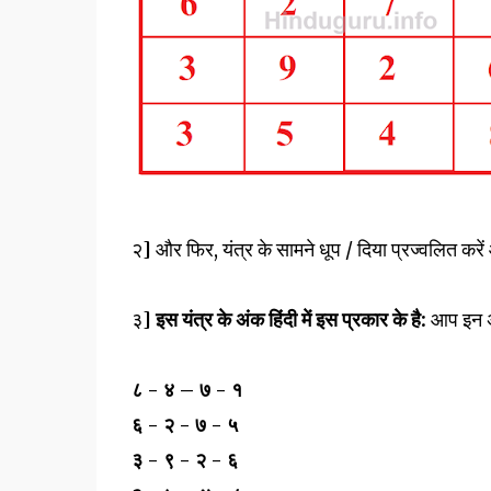
२] और फिर, यंत्र के सामने धूप / दिया प्रज्वलित करें औ
३]
इस यंत्र के अंक हिंदी में इस प्रकार के है:
आप इन अं
८ - ४ – ७ - १
६ - २ - ७ - ५
३ - ९ - २ - ६