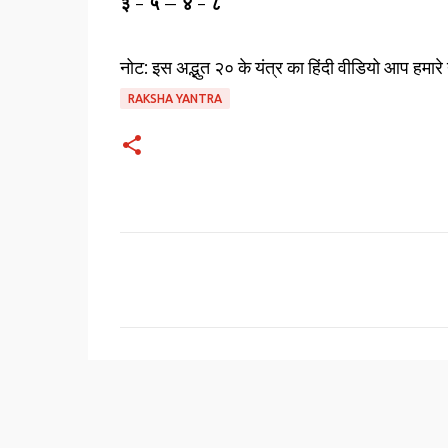
३ - ५ – ४ - ८
नोट: इस अद्भुत २० के यंत्र का हिंदी वीडियो आप हमारे
RAKSHA YANTRA
C
o
m
m
e
n