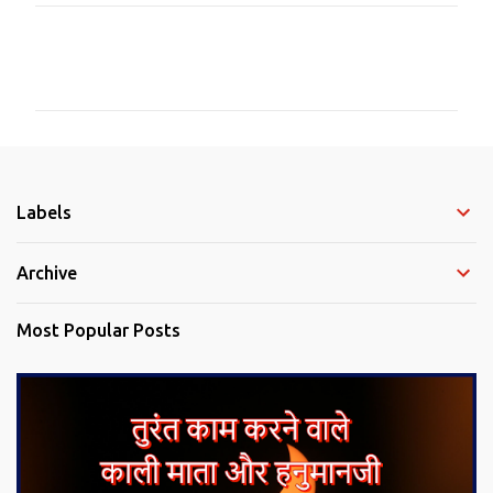
C
o
m
m
e
Labels
n
t
Archive
s
Most Popular Posts