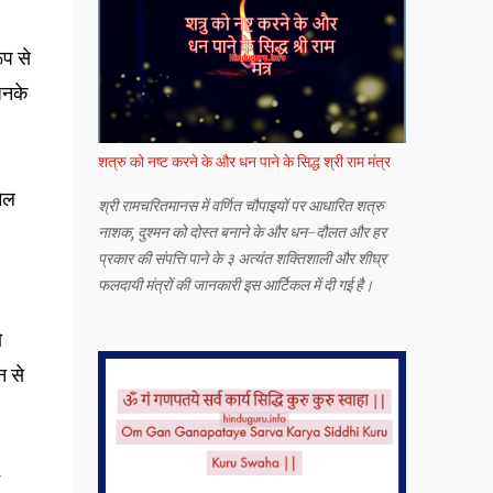
ूप से
िनके
शत्रु को नष्ट करने के और धन पाने के सिद्ध श्री राम मंत्र
मेल
श्री रामचरितमानस में वर्णित चौपाइयों पर आधारित शत्रु
नाशक, दुश्मन को दोस्त बनाने के और धन-दौलत और हर
प्रकार की संपत्ति पाने के ३ अत्यंत शक्तिशाली और शीघ्र
फलदायी मंत्रों की जानकारी इस आर्टिकल में दी गई है।
ो
न से