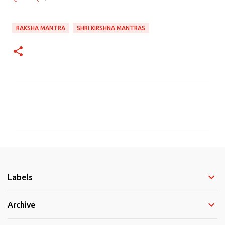
RAKSHA MANTRA
SHRI KIRSHNA MANTRAS
C
o
m
m
e
Labels
n
t
Archive
s