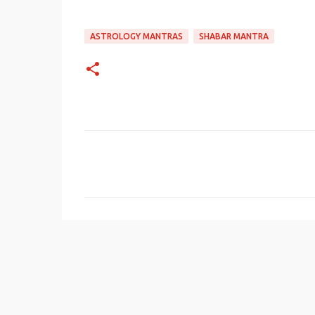
ASTROLOGY MANTRAS
SHABAR MANTRA
C
o
m
m
e
n
t
s