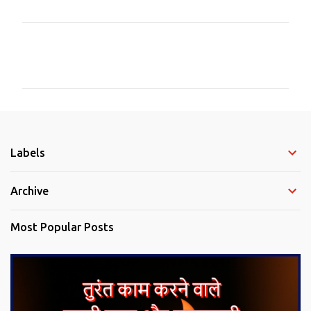
C
o
m
m
e
Labels
n
t
Archive
s
Most Popular Posts