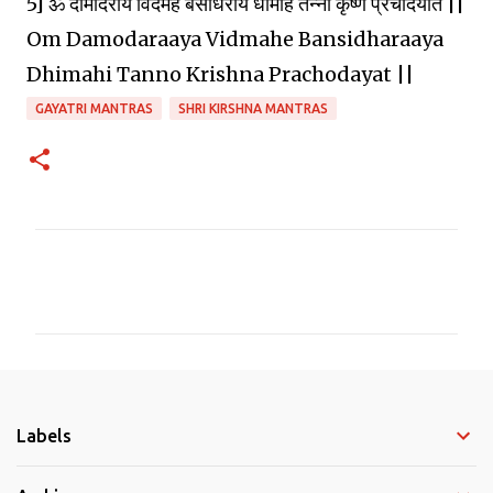
5] ॐ दामोदराय विदमहे बंसीधराय धीमहि तन्नो कृष्ण प्रचोदयात ||
Om Damodaraaya Vidmahe Bansidharaaya
Dhimahi Tanno Krishna Prachodayat ||
GAYATRI MANTRAS
SHRI KIRSHNA MANTRAS
C
o
m
m
e
Labels
n
t