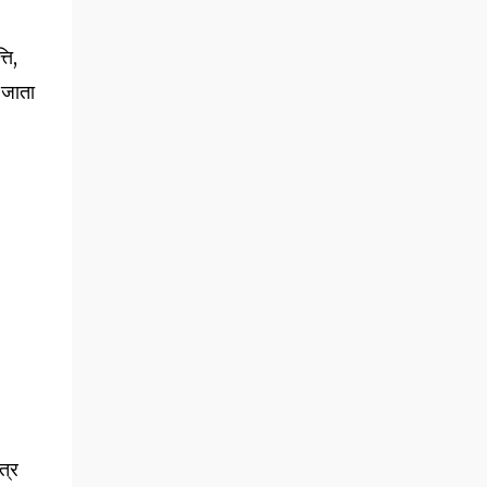
ति,
 जाता
त्र