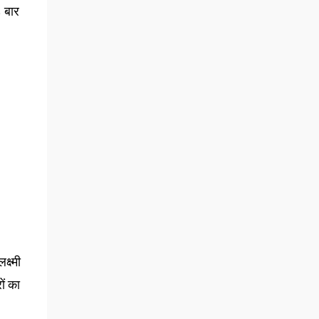
८ बार
्ष्मी
ों का