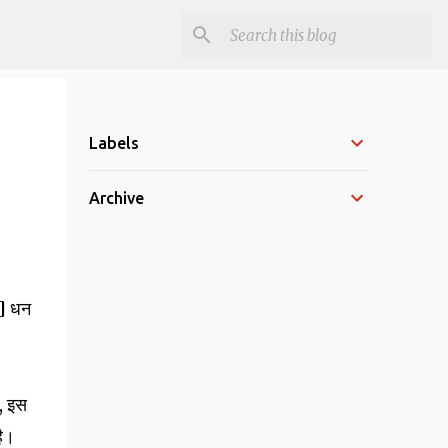
Labels
Archive
२] धन
ै, इस
है।