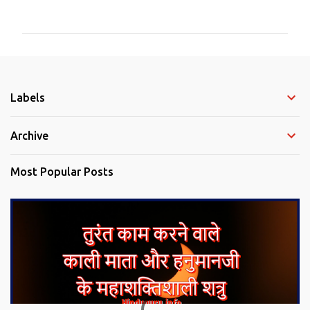
o
m
m
e
Labels
n
t
Archive
s
Most Popular Posts