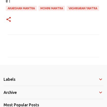
है।
AKARSHAN MANTRA
MOHINI MANTRA
VASHIKARAN YANTRA
C
o
m
m
e
Labels
n
t
Archive
s
Most Popular Posts