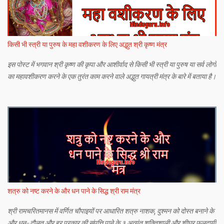
किसी भी स्त्री या पुरुष के महा वशीकरण के लिए अद्भुत श्री कृष्ण मंत्र
इस पोस्ट में भगवान श्री कृष्ण की कृपा और आशीर्वाद से किसी भी स्त्री या पुरुष या सर्व लोगों
का महावशीकरण करने के एक तुरंत काम करने वाले अद्भुत गायत्री मंत्र के बारे में बताया है।
शत्रु को नष्ट करने के और धन पाने के सिद्ध श्री राम मंत्र
श्री रामचरितमानस में वर्णित चौपाइयों पर आधारित शत्रु नाशक, दुश्मन को दोस्त बनाने के
और धन-दौलत और हर प्रकार की संपत्ति पाने के ३ अत्यंत शक्तिशाली और शीघ्र फलदायी